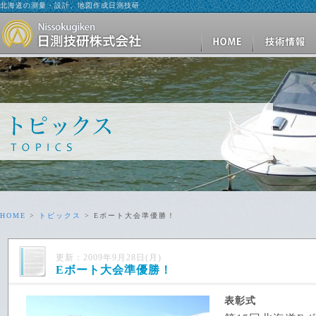
北海道の測量・設計、地図作成日測技研
HOME
>
トピックス
> Eボート大会準優勝！
更新：2009年9月28日(月)
Eボート大会準優勝！
表彰式