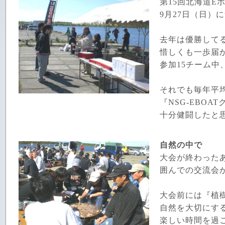
第15回北海道E
9月27日（日）
去年は優勝して
惜しくも一歩届
参加15チーム中
それでも毎年平
『NSG-EBOA
十分健闘したと
自然の中で
大会が終わった
囲んでの交流会
大会前には『植
自然を大切にす
楽しい時間を過