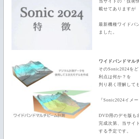
当サイトの「技術
載せてありますが
最新機種ワイドバン
ました。
ワイドバンドマル
そのSonic202
利点は何か？を
判り易く理解して
『Sonic2024
DVD用のデモ版も
完成次第、当サイ
する予定です。