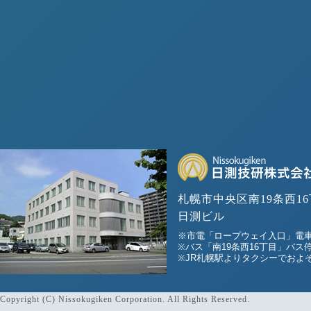
札幌市中央区南19条西16
日測ビル
※市電「ロープウェイ入口」電車
※バス「南19条西16丁目」バス
※JR札幌駅よりタクシーでおよそ
Copyright (C) Nissokugiken Corporation. All Rights Reserved.