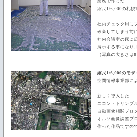
業務で作った
縮尺1/6,000の
社内チェック用に
破棄してしまう前
社内会議室の床に
展示する事になり
（写真の大きさは8×
縮尺1/6,000のモ
空間情報事業部に
新しく導入した
ニコン・トリンブ
自動画像相関プロ
オルソ画像調整プ
作った作品ですの