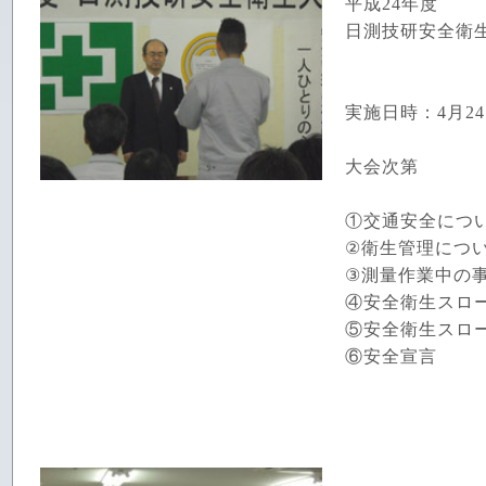
平成24年度
日測技研安全衛
実施日時：4月2
大会次第
①交通安全につ
②衛生管理につ
③測量作業中の
④安全衛生スロ
⑤安全衛生スロ
⑥安全宣言