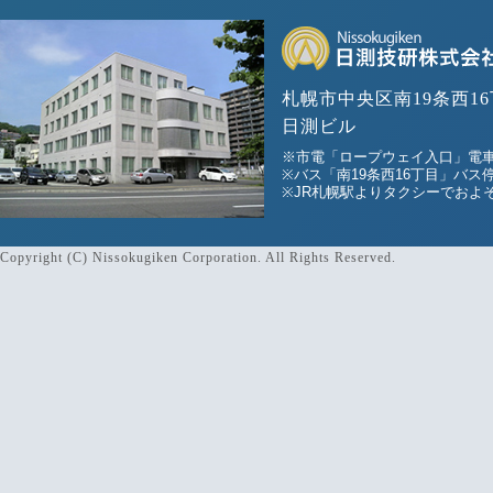
札幌市中央区南19条西16
日測ビル
※市電「ロープウェイ入口」電車
※バス「南19条西16丁目」バス
※JR札幌駅よりタクシーでおよそ
Copyright (C) Nissokugiken Corporation. All Rights Reserved.