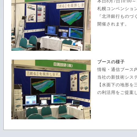
本日8月7日10:00～1
札幌コンベンショ
『北洋銀行ものづ
開催されます。
ブースの様子
情報・通信ブース
当社の新技術シス
【水面下の地形を
の利活用をご提案