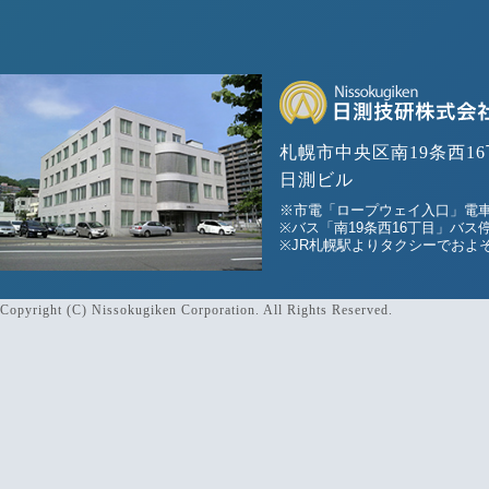
札幌市中央区南19条西16
日測ビル
※市電「ロープウェイ入口」電車
※バス「南19条西16丁目」バス
※JR札幌駅よりタクシーでおよそ
Copyright (C) Nissokugiken Corporation. All Rights Reserved.