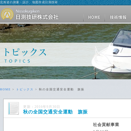
北海道の測量・設計、地図作成日測技研
HOME
>
トピックス
> 秋の全国交通安全運動 旗振
更新：2016年9月30日
秋の全国交通安全運動 旗振
社会貢献事業