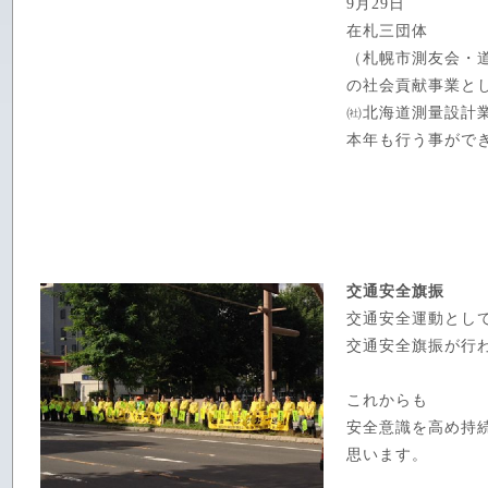
9月29日
在札三団体
（札幌市測友会・
の社会貢献事業と
㈳北海道測量設計
本年も行う事がで
交通安全旗振
交通安全運動とし
交通安全旗振が行
これからも
安全意識を高め持
思います。