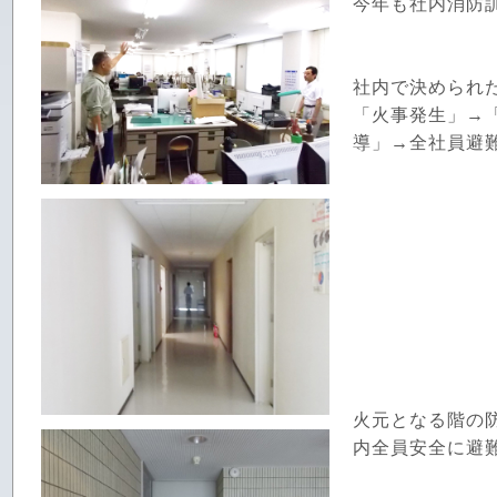
今年も社内消防
社内で決められ
「火事発生」→
導」→全社員避
火元となる階の
内全員安全に避