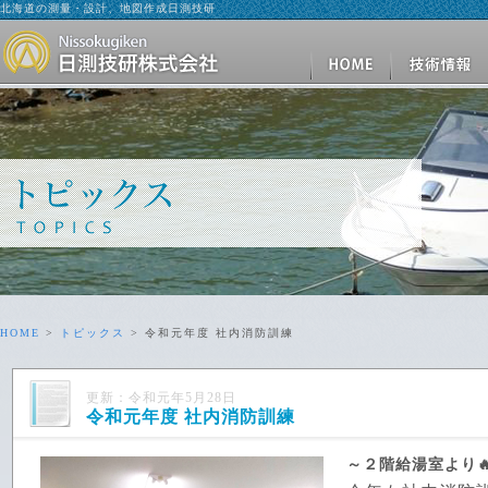
北海道の測量・設計、地図作成日測技研
HOME
>
トピックス
> 令和元年度 社内消防訓練
更新：令和元年5月28日
令和元年度 社内消防訓練
～２階給湯室より