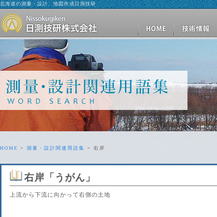
北海道の測量・設計、地図作成日測技研
HOME
>
測量・設計関連用語集
> 右岸
右岸
「うがん」
上流から下流に向かって右側の土地