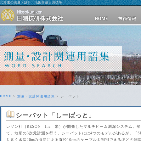
北海道の測量・設計、地図作成日測技研
HOME
>
測量・設計関連用語集
> シーバット
シーバット
「しーばっと」
レソン社（RESON Inc 米）が開発したマルチビーム測深システム
て、地形の3次元計測を行う。シーバットには4つのモデルがあるが、「SE
り多く水深20mの海底にある直径10cmのケーブルを判別できるほどの測