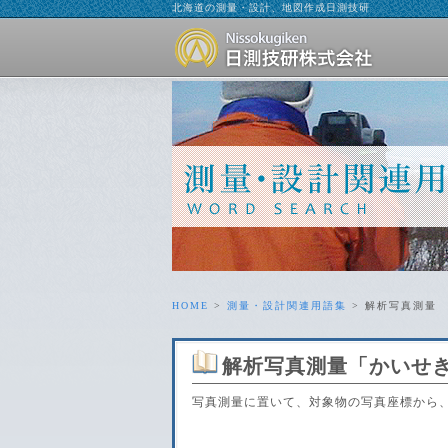
北海道の測量・設計、地図作成日測技研
HOME
>
測量・設計関連用語集
> 解析写真測量
解析写真測量
「かいせ
写真測量に置いて、対象物の写真座標から