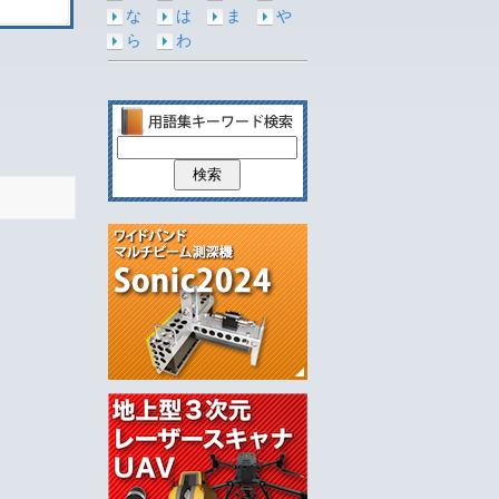
な
は
ま
や
ら
わ
。