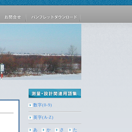
^
数字(0-9)
英字(A-Z)
あ
か
さ
た