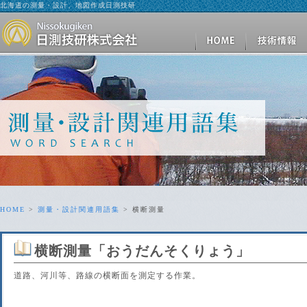
北海道の測量・設計、地図作成日測技研
HOME
>
測量・設計関連用語集
> 横断測量
横断測量
「おうだんそくりょう」
道路、河川等、路線の横断面を測定する作業。