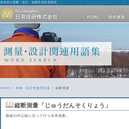
北海道の測量・設計、地図作成日測技研
HOME
>
測量・設計関連用語集
> 縦断測量
縦断測量
「じゅうだんそくりょう」
路線の中心線に沿って行う水準測量。